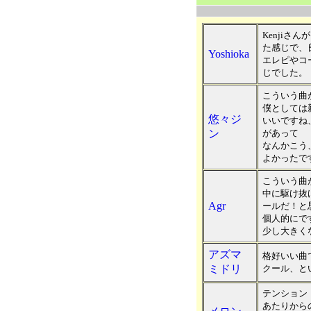
Kenjiさ
た感じで、
Yoshioka
エレピやコ
じでした。
こういう曲
僕としては
悠々ジ
いいですね
ン
があって
なんかこう
よかったで
こういう曲
中に駆け抜
Agr
ールだ！と
個人的にで
少し大きく
アズマ
格好いい曲
ミドリ
クール、と
テンション
あたりからの