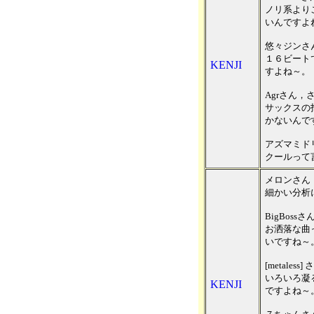
ノリ系より
いんですよ
悠々ジンさ
１６ビート
KENJI
すよね～。
Agrさん，
サックスの
かないんで
アズマミド
クールって
メロンさん
細かい分析
BigBos
お洒落な曲
いですね～
[metales
いろいろ凝
KENJI
ですよね～