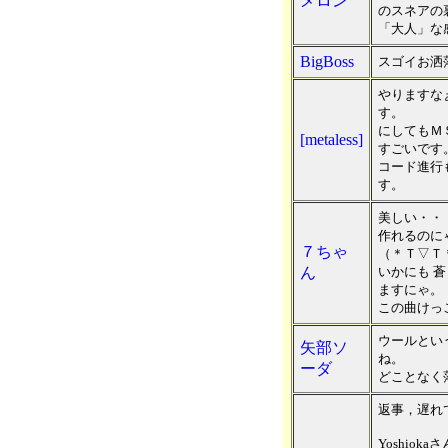
メロン
のスネアの
「大人」な
BigBoss
スゴイお洒
やりますな
す。
にしてもＭ
[metaless]
すごいです
コード進行
す。
美しい・・
作れるのに
７ちゃ
（＊Ｔ▽Ｔ
ん
いかにも 
ますにゃ。
この曲けっ
ウールとい
矢部ソ
ね。
ーダ
どことなく
返事，遅れ
Yoshiok