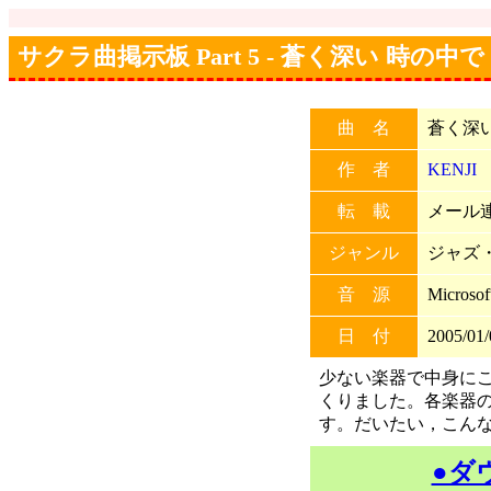
サクラ曲掲示板 Part 5 - 蒼く深い 時の中で
曲 名
蒼く深
作 者
KENJI
転 載
メール連
ジャンル
ジャズ
音 源
Microso
日 付
2005/01/
少ない楽器で中身に
くりました。各楽器
す。だいたい，こん
●ダ