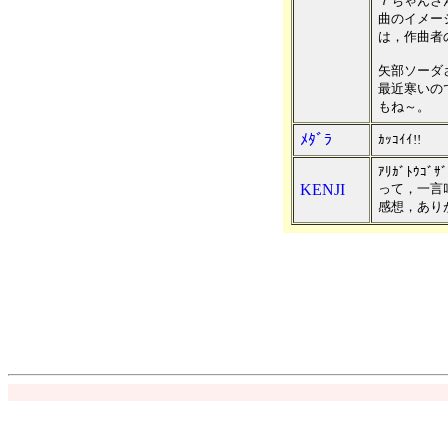
７ちゃんさ
曲のイメー
は，作曲者
矢部ソーダ
最近寒いの
もね～。
ﾒﾀﾞﾗ
ｶｯｺｲｲ!!
ｱﾘｶﾞﾄｳｺﾞ
KENJI
って，一言
感想，あり