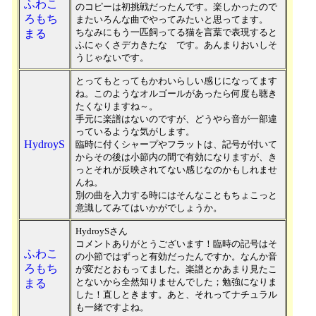
ふわこ
のコピーは初挑戦だったんです。楽しかったので
ろもち
またいろんな曲でやってみたいと思ってます。
ちなみにもう一匹飼ってる猫を言葉で表現すると
まる
ふにゃくさデカきたな です。あんまりおいしそ
うじゃないです。
とってもとってもかわいらしい感じになってます
ね。このようなオルゴールがあったら何度も聴き
たくなりますね～。
手元に楽譜はないのですが、どうやら音が一部違
っているような気がします。
HydroyS
臨時に付くシャープやフラットは、記号が付いて
からその後は小節内の間で有効になりますが、き
っとそれが反映されてない感じなのかもしれませ
んね。
別の曲を入力する時にはそんなこともちょこっと
意識してみてはいかがでしょうか。
HydroySさん
コメントありがとうございます！臨時の記号はそ
ふわこ
の小節ではずっと有効だったんですか。なんか音
ろもち
が変だとおもってました。楽譜とかあまり見たこ
とないから全然知りませんでした；勉強になりま
まる
した！直しときます。あと、それってナチュラル
も一緒ですよね。