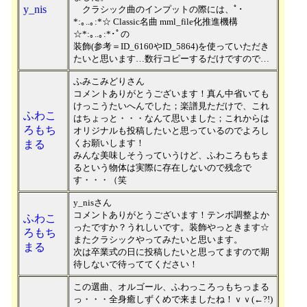
y_nis
クラシック曲のインプットの際には、ﾟ･
*:｡..｡:*☆ Classic名曲 mml_file化推進機構
☆*:｡..｡:*･ﾟの
装飾(参考＝ID_6160やID_5864)を使っていただき
たいと思います…数行コピーするだけですので…
ふみこみどりさん
コメントありがとうございます！真ん中省いても
けっこうたいへんでした；楽譜見ただけで、これ
ふわこ
はちょっと・・・なんて思いました；これからは
ろもち
オリジナルも投稿したいと思っているのでよろし
くお願いします！
まる
みんな美味しそうっていうけど、ふわころもちま
るという物体は実際に存在しないので残念で
す・・・（笑
y_nisさん
コメントありがとうございます！テンポ調整よか
ふわこ
ったですか？うれしいです。装飾やっときます☆
ろもち
またクラシックやってみたいと思います。
まる
次は卒業式の日に投稿したいと思ってますので期
待しないで待っててください！
この選曲、オルゴール、ふわっころっもちっまる
っ・・・全身癒しずくめで来ましたね！ｖｖ(←?!)