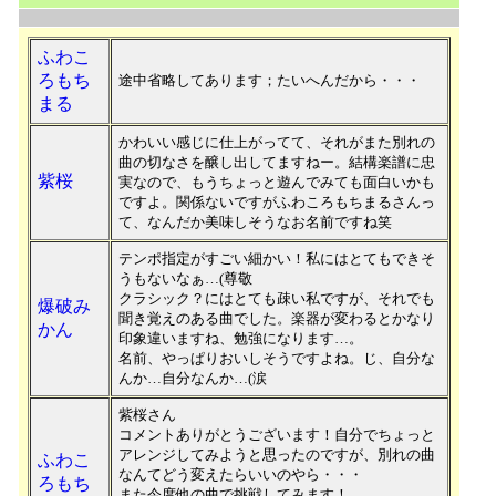
ふわこ
ろもち
途中省略してあります；たいへんだから・・・
まる
かわいい感じに仕上がってて、それがまた別れの
曲の切なさを醸し出してますねー。結構楽譜に忠
紫桜
実なので、もうちょっと遊んでみても面白いかも
ですよ。関係ないですがふわころもちまるさんっ
て、なんだか美味しそうなお名前ですね笑
テンポ指定がすごい細かい！私にはとてもできそ
うもないなぁ…(尊敬
クラシック？にはとても疎い私ですが、それでも
爆破み
聞き覚えのある曲でした。楽器が変わるとかなり
かん
印象違いますね、勉強になります…。
名前、やっぱりおいしそうですよね。じ、自分な
んか…自分なんか…(涙
紫桜さん
コメントありがとうございます！自分でちょっと
アレンジしてみようと思ったのですが、別れの曲
ふわこ
なんてどう変えたらいいのやら・・・
ろもち
また今度他の曲で挑戦してみます！