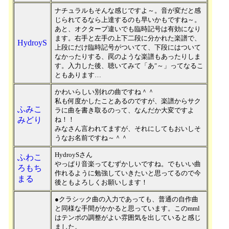
ナチュラルもそんな感じですよ～。音が変だと感
じられてるなら上達するのも早いかもですね～。
あと、オクターブ違いでも臨時記号は有効になり
ます。右手と左手の上下二段に分かれた楽譜で、
HydroyS
上段にだけ臨時記号がついてて、下段にはついて
なかったりする、罠のような楽譜もあったりしま
す。入力した後、聴いてみて「あ″～」ってなるこ
ともあります…
かわいらしい別れの曲ですね＾＾
私も何度かしたことあるのですが、楽譜からサク
ふみこ
ラに曲を書き取るのって、なんだか大変ですよ
みどり
ね！！
みなさん言われてますが、それにしてもおいしそ
うなお名前ですね～＾＾
HydroySさん
ふわこ
やっぱり音楽ってむずかしいですね。でもいい曲
ろもち
作れるように勉強していきたいと思ってるので今
まる
後ともよろしくお願いします！
●クラシック曲の入力であっても、普通の自作曲
と同様な手間がかかると思っています。このmml
はテンポの調整がよい雰囲気を出していると感じ
ました。