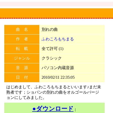
曲 名
別れの曲
作 者
ふわころもちまる
転 載
全て許可 (1)
ジャンル
クラシック
音 源
パソコン内蔵音源
日 付
2010/02/11 22:35:05
はじめまして、ふわころもちまるといいます♪まだ未
熟者です；ショパンの別れの曲をオルゴールバージ
ョンにしてみました。
●ダウンロード
｜