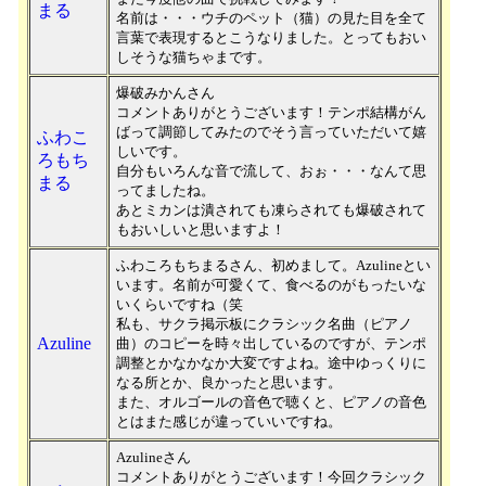
まる
名前は・・・ウチのペット（猫）の見た目を全て
言葉で表現するとこうなりました。とってもおい
しそうな猫ちゃまです。
爆破みかんさん
コメントありがとうございます！テンポ結構がん
ばって調節してみたのでそう言っていただいて嬉
ふわこ
しいです。
ろもち
自分もいろんな音で流して、おぉ・・・なんて思
まる
ってましたね。
あとミカンは潰されても凍らされても爆破されて
もおいしいと思いますよ！
ふわころもちまるさん、初めまして。Azulineとい
います。名前が可愛くて、食べるのがもったいな
いくらいですね（笑
私も、サクラ掲示板にクラシック名曲（ピアノ
Azuline
曲）のコピーを時々出しているのですが、テンポ
調整とかなかなか大変ですよね。途中ゆっくりに
なる所とか、良かったと思います。
また、オルゴールの音色で聴くと、ピアノの音色
とはまた感じが違っていいですね。
Azulineさん
コメントありがとうございます！今回クラシック