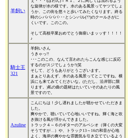
ぇ・・・(ぽわん)ＴＲ１、２に関しては流れるよう
な旋律が水の様です。水のある風景ってヤツでしょ
羊飼い
うか、この街を悠々と歩いてみたくなります。終る
時のシパパパパ･･･とシンバル(??)のクールさがに
くいです。このこの。
そして高校卒業おめでとう御座いまッッす！！！！
♪
羊飼いさん
うきゃっ!!
･･･このこの、なんて言われたらこんな感じに反応
するのがスジでしょうか?(笑
騎士王
そして、どうもありがとうございます。
321
まぁとりあえず、水のある風景ってとこですね。横
浜にも来てみてくださいな。(ただし、沿岸部に限
ります。)私の曲の題材はたいていそのあたりの風
景ですので。
こんにちは！少し遅れましたが聴かせていただきま
した。
爽やかで、聴いていて心地いいですね。輝く海と吹
き抜ける風が浮かんできました。
Azuline
トラック４～６のギターのアルペシオ（弾くの大変
そうですが…）や、トラック13～16の和音が心地
よく、海岸の爽やかな雰囲気を引き立てているよう