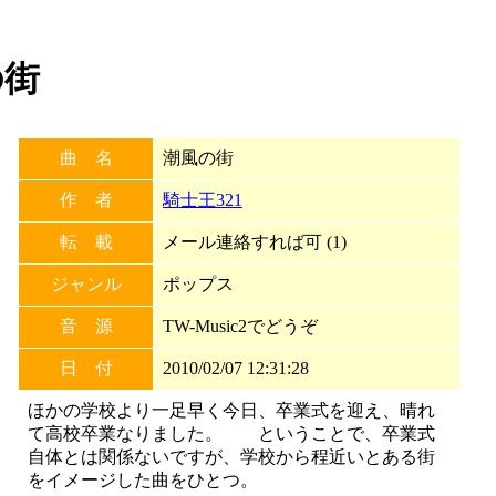
の街
曲 名
潮風の街
作 者
騎士王321
転 載
メール連絡すれば可 (1)
ジャンル
ポップス
音 源
TW-Music2でどうぞ
日 付
2010/02/07 12:31:28
ほかの学校より一足早く今日、卒業式を迎え、晴れ
て高校卒業なりました。 ということで、卒業式
自体とは関係ないですが、学校から程近いとある街
をイメージした曲をひとつ。