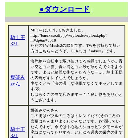
●ダウンロード
｜
MP3を↓にUPしておきました。
http://barukaso.dip.jp/~uploader/upload.php?
騎士王
m=dp&n=up18
321
ただのTW-Music2の録音です。TWをお持ちで無い
方はこちらをどうぞ。DLKeyは『sakura』です。
海岸線を自転車で駆け抜けてる感覚でしょうか…青
い空と白い雲、青い海と白い砂が浮かんでくるよう
です。よほど綺麗な街なんだろうなー…。騎士王様
爆破み
の表現がキレイなのでしょうか。
かん
少なくとも「海の漢」な潮風でなくてホッとしてま
す(殴
しばらくこの曲で和みます～＾＾良い物をありがと
うございます。
爆破みかんさん
この街はバブルのころはトレンドだの(そのころの
言葉はあんまりよくわかんないです。)で潤ってい
たんですが、今では中心地のショッピングモールが
騎士王
廃墟になってたりする、いわゆる過去の栄光の街で
321
す。