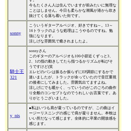
今もたくさん人は住んでいますが前みたいに無理な
ことはしません。今日も柔らかな潮風が港から吹き
抜けてくる落ち着いた街です。
こういうギターアルペジオ、好きですね～。13～
16トラックのような処理はこうやるのですね。勉
sonny
強になります。
涼しげな雰囲気で癒されましたよ。
sonnyさん
このギターのアルペジオも100小節近くずっと3、
2、1の指の動きしてたら指つるかリズムが転びそ
うですけど(笑
騎士王
エレピのパンは振るか振らずにEP調節にするかで
321
迷いましたが、トラックが余っていたので音圧重視
の後者にしてみました。雰囲気出てますよね。
涼しげにでも暖かく、っていうのがこのごろの曲作
り全般のコンセプトなのでうれしいお言葉です。あ
りがとうございました。
●私はいつも肩が凝っているのですが、この曲はイ
ージーリスニングの感じで肩が凝りません。本牧は
y_nis
いい所だなって感じます。全体的に卒業の開放感を
感じます。