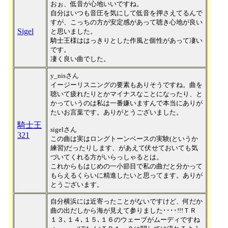
おぉ、低音が心地いいですね。
自分はいつも音圧を気にして低音を押さえてるんで
すが、こっちの方が安定感があって聴き心地が良い
Sigel
と思いました。
騎士王様ははっきりとした作風と個性があって凄い
です。
凄く良い曲でした。
y_nisさん
イージーリスニングの要素もありそうですね。曲を
聴いて疲れたりとかマイナスなことになったり、と
かっていうのは私は一番嫌いますんで本当にありが
たいお言葉です。ありがとうございました。
騎士王
sigelさん
321
この曲は実はロングトーンベースの実験(というか
練習)だったりします、があえて伏せておいても気
づいてくれる方がいらっしゃるとは。
これからもはじめの一小節目で私の曲だと分かって
もらえるくらいに精進したいと思ってます。ありが
とうございます。
自分横浜には近寄ったことがないですけど、何だか
曲の出だしから海が見えて参りました････!!!ＴＲ
１３､１４､１５､１６のウェーブがムーディですね