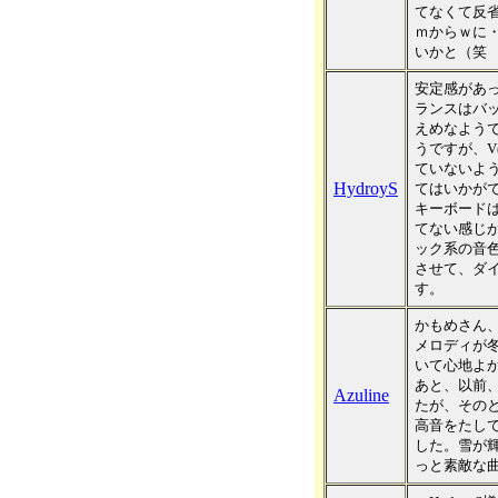
てなくて反
ｍからｗに
いかと（笑
安定感があ
ランスはバ
えめなよう
うですが、V
ていないよ
HydroyS
てはいかが
キーボード
てない感じ
ック系の音
させて、ダ
す。
かもめさん
メロディが
いて心地よ
あと、以前、
Azuline
たが、その
高音をたし
した。雪が
っと素敵な