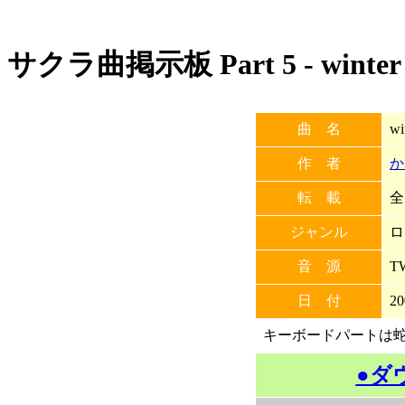
サクラ曲掲示板 Part 5 - winter
曲 名
wi
作 者
か
転 載
全
ジャンル
ロ
音 源
T
日 付
20
キーボードパートは
●ダ