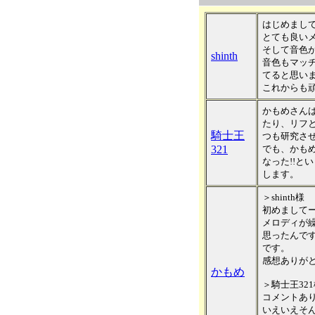
はじめまし
とても良い
そして音色
shinth
音色もマッ
てると思い
これからも
かもめさん
たり、リフ
騎士王
つも研究さ
321
でも、かも
なった!!と
します。
＞shinth様
初めまして
メロディが
思ったんで
です。
感想ありが
かもめ
＞騎士王32
コメントあ
いえいえそ