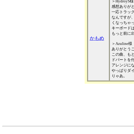
＞HydroyS様
感想ありが
一応トラッ
なんですが
くなっちゃ
キーボード
もっと前に
かもめ
＞Azuline様
ありがとう
この曲、も
ドパートを
アレンジに
やっぱりダ
りゃあ。