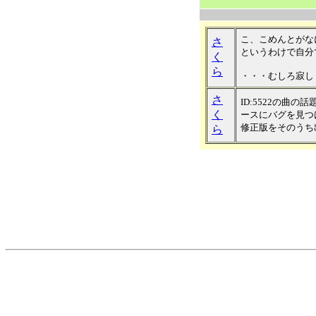
こ、こめんとがな
さ
というわけで自分
く
ら
・・・むしろ寂し
さ
ID:5522の曲
く
ースにバグを見つけ
修正版をそのうち
ら