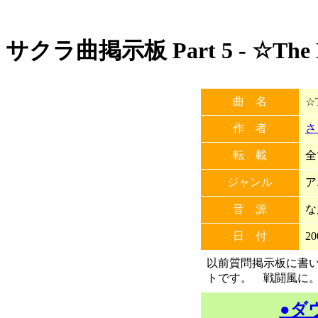
サクラ曲掲示板 Part 5 - ☆The B
曲 名
☆T
作 者
さ
転 載
全
ジャンル
ア
音 源
な
日 付
20
以前質問掲示板に書
トです。 戦闘風に
●ダ