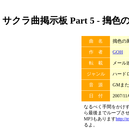
サクラ曲掲示板 Part 5 - 搗色
曲 名
搗色の
作 者
GOH
転 載
メール連
ジャンル
ハード
音 源
GMまたはS
日 付
2007/11/
なるべく手間をかけず
ら最後までループさせ
MP3もあります
http:/
るよ。