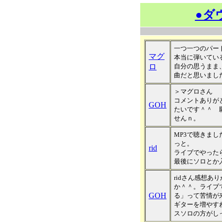
●ダ
一つ一つのパー
マグ
本当に弾いてい
ロ
自分の思うまま
曲だと思いまし
＞マグロさん
コメントありが
GOH
たいです＾＾ 
せんｎ。
MP3で聴きま
っと。
rid
ライブでやった
最後にソロとか
ridさん感想あ
か＾＾。ライブ
GOH
る」って苦情が
ギターを増やす
スソロの方がし