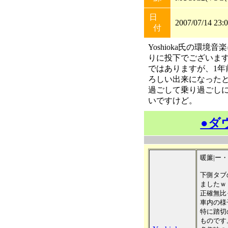
日
2007/07/14 23:
付
Yoshioka氏の環境
りに投下でございます
ではありますが、1年
ろしい出来になったと
過ごして乗り過ごし
いですけど。
●ダ
暖簾|ー
下側タブ
ましたｗ
正確無比
車内の様
特に踏切
ものです