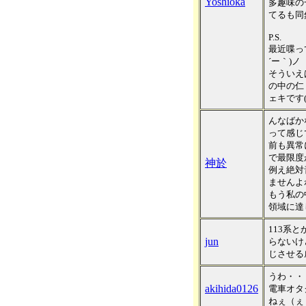
Yoshioka
多趣味の
てるも同然
P.S.
最近喋っ
´ー｀)ノ
そういえ
の中の仁
ェキです(
んなばか
って感じ
前も異常
で最限度
神於
例え絶対
ませんよ
もう私の
領域に達
113系
jun
らないけ
じさせる
うわ・・
akihida0126
電車オタ
ねぇ（ぇ