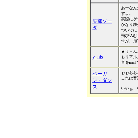
あーなん
すよ。
実際にゲ
矢部ソー
かなり鉄
ダ
ついでに
飛び込む
すが、却
★う～ん
y_nis
もリアル
音をmm
ぉぉおお
ペーガ
これは音
ン・ダン
ス
いやぁ、