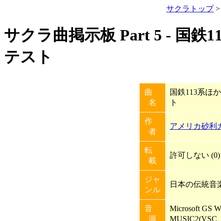
サクラトップ
サクラ曲掲示板 Part 5 - 
テスト
曲
国鉄113系
名
ト
作
アメリカ砂利
者
転
許可しない (0)
載
ジャ
日本の伝統音
ンル
音
Microsoft GS 
源
MUSIC2(V