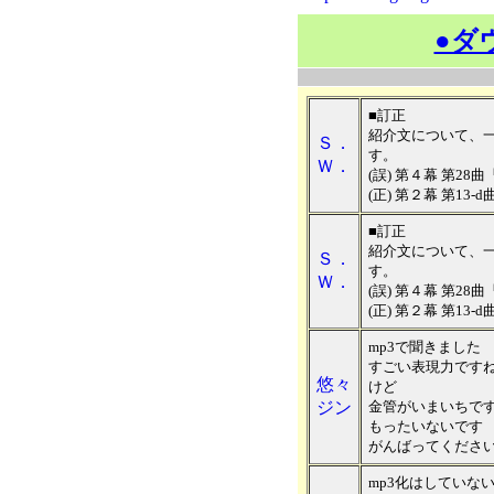
●ダ
■訂正
紹介文について、
Ｓ．
す。
Ｗ．
(誤) 第４幕 第28
(正) 第２幕 第13
■訂正
紹介文について、
Ｓ．
す。
Ｗ．
(誤) 第４幕 第28
(正) 第２幕 第13
mp3で聞きました
すごい表現力ですね(
悠々
けど
ジン
金管がいまいちです(_ 
もったいないです
がんばってくださ
mp3化はしていな