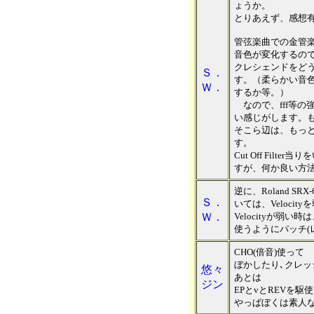
ょうか。
とりあえず、感想
管弦楽曲での金管
音色が変化するの
クレシェンドをど
Ｓ．
す。（柔らかい音
Ｗ．
するか等。）
なので、fff等の
い感じがします。
そこら辺は、もっ
す。
Cut Off Fil
すが、何か良い方
逆に、Roland SRX-6 
Ｓ．
いては、Veloci
Ｗ．
Velocityが弱い時は
使うようにパッチ(
CHO(倍音)使って
ぼかしたり､クレッシェ
悠々
あとは
ジン
EPとvとREVを駆
やっぱぼくは素人なんで(