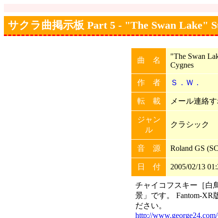
サクラ曲掲示板 Part 5 - "The Swan Lake" Suite
"The Swan Lak
曲 名
Cygnes
作 者
Ｓ．Ｗ．
転 載
メール連絡すれ
ジャン
クラシック
ル
音 源
Roland GS 
日 付
2005/02/13 01:
チャイコフスキー［白鳥
景」です。 Fantom
ださい。
http://www.george24.com/