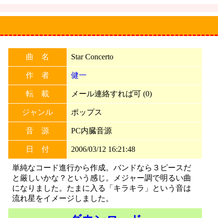
曲 名
Star Concerto
作 者
健一
転 載
メール連絡すれば可 (0)
ジャンル
ポップス
音 源
PC内臓音源
日 付
2006/03/12 16:21:48
単純なコード進行から作成。バンドなら３ピースだ
と厳しいかな？という感じ。メジャー調で明るい曲
になりました。たまに入る「キラキラ」という音は
流れ星をイメージしました。