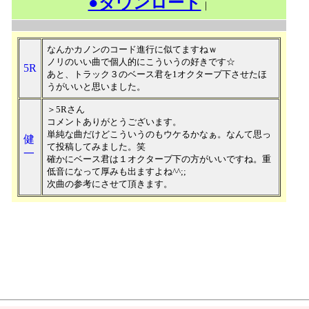
●ダウンロード
｜
なんかカノンのコード進行に似てますねｗ
ノリのいい曲で個人的にこういうの好きです☆
5R
あと、トラック３のベース君を1オクターブ下させたほ
うがいいと思いました。
＞5Rさん
コメントありがとうございます。
単純な曲だけどこういうのもウケるかなぁ。なんて思っ
健
て投稿してみました。笑
一
確かにベース君は１オクターブ下の方がいいですね。重
低音になって厚みも出ますよね^^;;
次曲の参考にさせて頂きます。