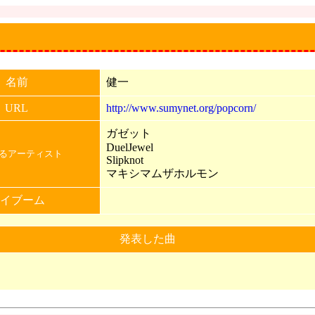
名前
健一
URL
http://www.sumynet.org/popcorn/
ガゼット
DuelJewel
るアーティスト
Slipknot
マキシマムザホルモン
イブーム
発表した曲