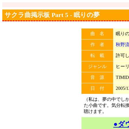
サクラ曲掲示板 Part 5 - 眠りの夢
曲 名
眠り
作 者
秋野
転 載
許可しな
ジャンル
ヒー
音 源
TIMID
日 付
2005/1
（私は、夢の中でしか
た小曲です。気分転換
聴けます。
●ダ