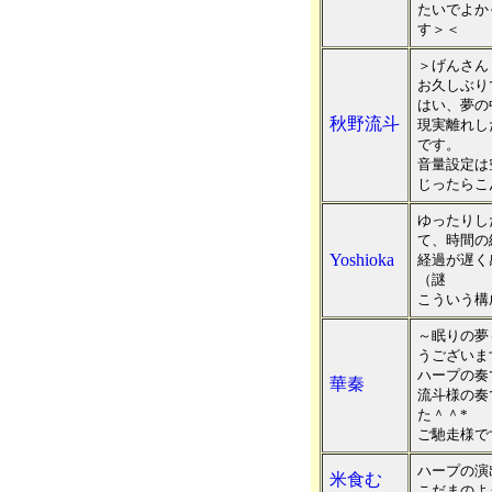
たいでよか
す＞＜
＞げんさん
お久しぶり
はい、夢の
秋野流斗
現実離れし
です。
音量設定は
じったらこ
ゆったりし
て、時間の
Yoshioka
経過が遅く
（謎
こういう構
～眠りの夢
うございま
ハープの奏
華秦
流斗様の奏
た＾＾*
ご馳走様で
ハープの演
米食む
こだまのよ