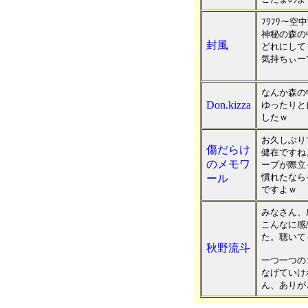
ﾌﾜﾌﾜ～
神秘の森の
封風
どれにして
気持ちぃー
なんか森の
Don.kizza
ゆったりと
したｗ
お久しぶり
傷だらけ
健在ですね
のメモワ
ープが際立
慣れたなら
ール
ですよｗ
みなさん、
こんなに感
た。聴いて
秋野流斗
一つ一つの
なげていけ
ん、ありが