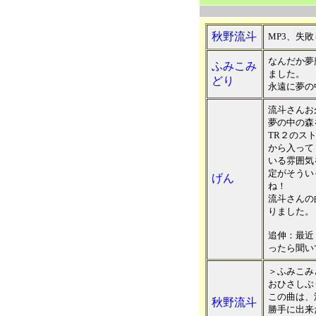
秋野流斗
MP3、失
なんだか夢
ふみこみ
ました。
どり
永遠に夢の
流斗さんお
夢の中の森
TR２のス
から入って
いる雰囲気
定がそうい
げん
ね！
流斗さんの
りました。
追伸：最近
ったら聞い
＞ふみこみ
おひさしぶ
この曲は、
秋野流斗
勝手に出来