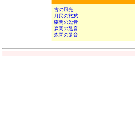
古の風光
月民の旅愁
森閑の跫音
森閑の跫音
森閑の跫音