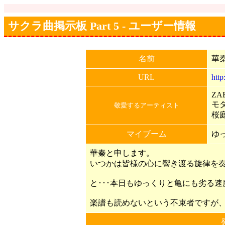
サクラ曲掲示板 Part 5 - ユーザー情報
名前
華
URL
htt
ZA
モ
敬愛するアーティスト
桜
マイブーム
ゆ
華秦と申します。
いつかは皆様の心に響き渡る旋律を奏
と･･･本日もゆっくりと亀にも劣る
楽譜も読めないという不束者ですが