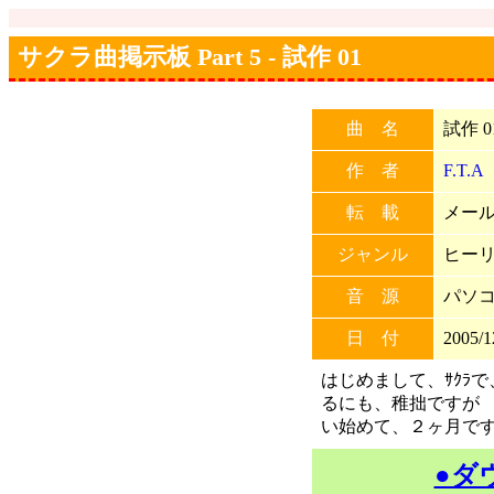
サクラ曲掲示板 Part 5 - 試作 01
曲 名
試作 0
作 者
F.T.A
転 載
メール
ジャンル
ヒー
音 源
パソ
日 付
2005/1
はじめまして、ｻｸﾗ
るにも、稚拙ですが 
い始めて、２ヶ月で
●ダ