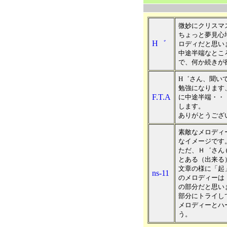
微妙にクリスマ
ちょっと夢見心
H゛
ロディだと思い
中途半端なとこ
で、何か続きが
H゛さん、聞い
勉強になります
F.T.A
に中途半端・・
します。
ありがとうござ
素敵なメロディ
なイメージです
ただ、Ｈ゛さん
とある（出来る
文章の様に「起
ns-11
のメロディーは
の部分だと思い
部分にトライし
メロディーとハ
う。