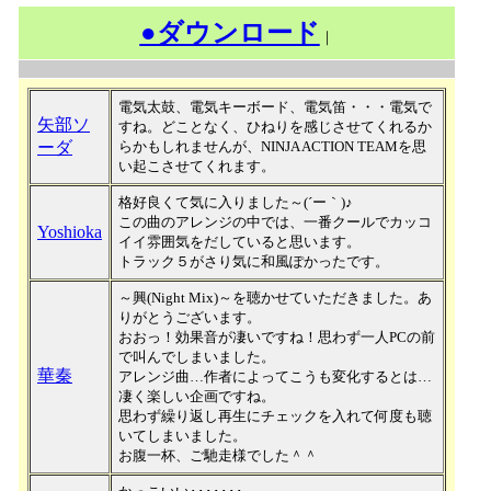
●ダウンロード
｜
電気太鼓、電気キーボード、電気笛・・・電気で
矢部ソ
すね。どことなく、ひねりを感じさせてくれるか
ーダ
らかもしれませんが、NINJA ACTION TEAMを思
い起こさせてくれます。
格好良くて気に入りました～(´ー｀)♪
この曲のアレンジの中では、一番クールでカッコ
Yoshioka
イイ雰囲気をだしていると思います。
トラック５がさり気に和風ぽかったです。
～興(Night Mix)～を聴かせていただきました。あ
りがとうございます。
おおっ！効果音が凄いですね！思わず一人PCの前
で叫んでしまいました。
華秦
アレンジ曲…作者によってこうも変化するとは…
凄く楽しい企画ですね。
思わず繰り返し再生にチェックを入れて何度も聴
いてしまいました。
お腹一杯、ご馳走様でした＾＾