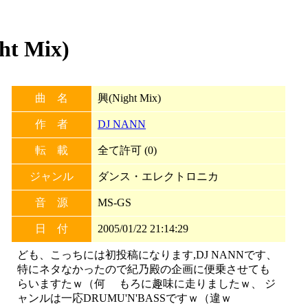
t Mix)
曲 名
興(Night Mix)
作 者
DJ NANN
転 載
全て許可 (0)
ジャンル
ダンス・エレクトロニカ
音 源
MS-GS
日 付
2005/01/22 21:14:29
ども、こっちには初投稿になります,DJ NANNです、
特にネタなかったので紀乃殿の企画に便乗させても
らいますたｗ（何 もろに趣味に走りましたｗ、 ジ
ャンルは一応DRUMU'N'BASSですｗ（違ｗ