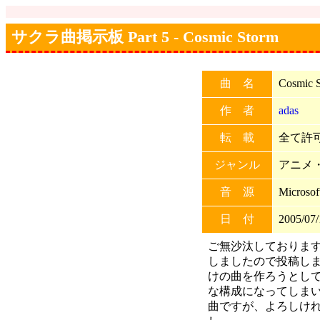
サクラ曲掲示板 Part 5 - Cosmic Storm
曲 名
Cosmic 
作 者
adas
転 載
全て許可 
ジャンル
アニメ
音 源
Microso
日 付
2005/07/
ご無沙汰しております
しましたので投稿し
けの曲を作ろうとし
な構成になってしま
曲ですが、よろしけ