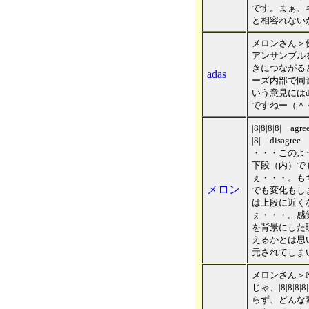
です。まぁ、
と相容れない
メロンさん＞
アンサンブル
きにつながると
adas
ーズ内部で同
いう意見にはd
ですねー（＾
|8|8|8|8|
|8| disag
・・・このよ
下段（内）で
ぇ・・・。も
メロン
でも変化もし
は上段に近く
ぇ・・・。感
を背景にした
えるかとは思
元されてしま
メロンさん＞N
じゃ、|8|8|
らず、どんな