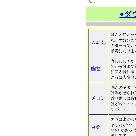
し。
●ダ
ほんとにどっ
ね。十分シュ
∴㌢㍍
ギターってい
参考になりま
うおおお！か
何から何まで
幽玄
に来る音に凄
これは大変良
鳴きのギターが
け鳴かせられ
メロン
繰り返しは音
けどね・・・
すが・・。
カッコよかっ
ましたが･･･
吾桑
MMLがさっぱ
遠いです。