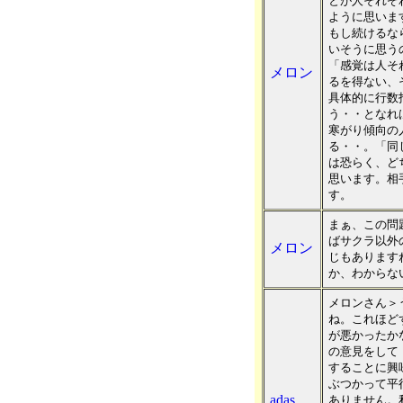
とが人それぞ
ように思いま
もし続けるな
いそうに思う
「感覚は人そ
メロン
るを得ない、
具体的に行数
う・・となれ
寒がり傾向の
る・・。「同
は恐らく、ど
思います。相
す。
まぁ、この問
ばサクラ以外
メロン
じもあります
か、わからな
メロンさん＞
ね。これほど
が悪かったか
の意見をして
することに興
ぶつかって平
adas
ありません。