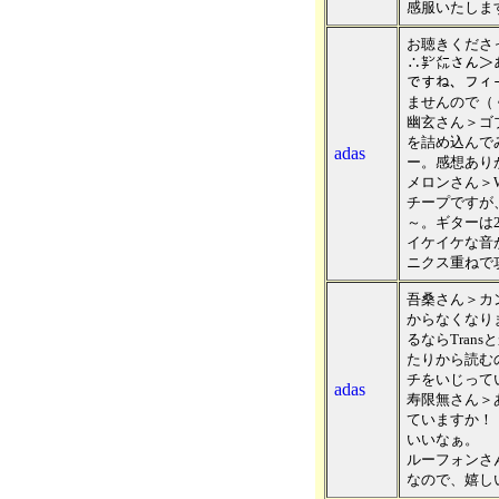
感服いたしま
お聴きくださ
∴㌢㍍さん＞
ですね、フィ
ませんので（
幽玄さん＞ゴ
を詰め込んで
adas
ー。感想あり
メロンさん＞W
チープですが
～。ギターは2個重ね
イケイケな音
ニクス重ねで
吾桑さん＞カ
からなくなり
るならTran
たりから読む
チをいじって
adas
寿限無さん＞
ていますか！
いいなぁ。
ルーフォンさ
なので、嬉し