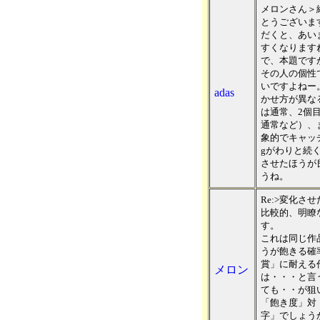
メロンさん＞
とうございま
だくと、あい
すくなります
で、本題です
その人の個性
いですよねー
adas
かせ方が異な
は通常、2個
通常など）、
象的でキャッ
gがわりと続
させたほうが
うね。
Re:>変化さ
比較的、明瞭
す。
これは同じ作
うが飽きる確
賞」に耐える
メロン
は・・・と言
ても・・が狙
「飽き度」対
字」でしょう