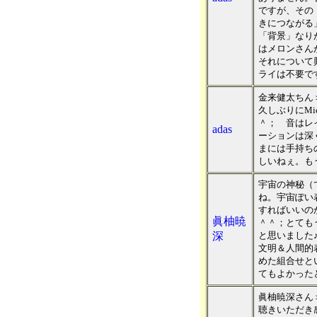
ですが、その
きにつながる
「背景」なり
はメロンさん
それについて
ライは不要で
金来健太ちん
久しぶりにMic
＾； 音はレ
adas
ーションは深
まには手持ち
しいねぇ。も
宇宙の神秘（
ね。宇宙ぽい
すればいいの
眞柚暁
＾＾；とても
深
と思いました
文明＆人間的
めた組合せと
てもよかった
眞柚暁深さん
聴きいただき