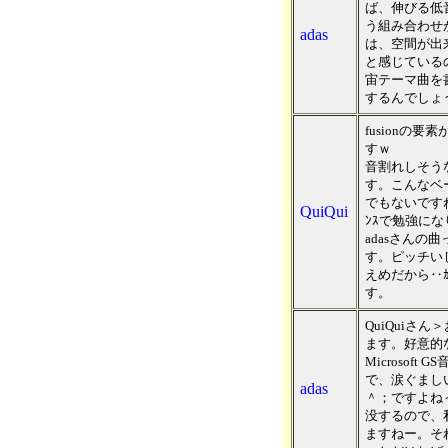
ば、伸びる低
う組み合わせ
adas
は、空間が出
と感じている
宙テーマ曲を
するんでしょ
fusionの
すｗ
音割れしそうな
す。こんなベ
でもないです
QuiQui
ﾝｽで勉強に
adasさん
す。ピッチいじ
えめだから‥
す。
QuiQuiさ
ます。好意的
Microsof
で、涙ぐまし
adas
＾；ですよね
没するので、
ますねー。そ