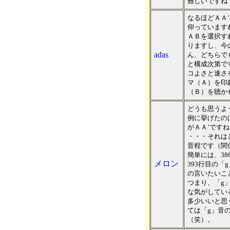
難しいですね
なるほどＡＡ
仰っています
ＡＢを選択す
りますし、今
adas
ん、どちらで
と構成次第で
コよさと速さ
マ（Ａ）を印
（Ｂ）を聴か
どうも思うよう
例に挙げたの
がＡＡ’です
・・・それは
音程です（関
簡単には、38
メロン
393行目の「
の言いたいこ
つまり、「g
な気がしてい
多少いいと思
ては「g」音
（笑）。