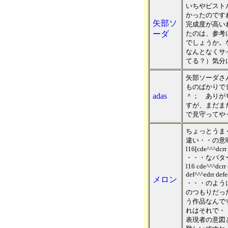
いちやピスト
かったのですね
矢部ソ
完成度が高い
ーダ
たのは、参考
でしょうか。
なんとなくサ
てる？）気分
矢部ソーダさ
ものばかりで
adas
＾； ありが
すが、まだま
で見守ってや
ちょっとうま
違い・・の意
l16[cde^^^dcrr
・・・なパタ
l16 cde^^^dcrr
def^^^edrr def
メロン
・・・のよう
のつもりだっ
う作品なんで
れはそれで・
表現者の意図