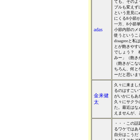
ても、そのよ
ブルも変えず
という意見にa
にくる8小節
一方、8小節
adas
小節内部のメ
使うというこ
disagre
とが飽きやす
でしょう？ 
みー」（飽き
（飽きがこな
ちろん、何と
ーだと思いま
久々に来まし
るのはすごい
金来健
がいかにもあ
太
久々にサクラ
た。最近はな
えませんが、
・・・この話
るワケではあ
自分はこうだ