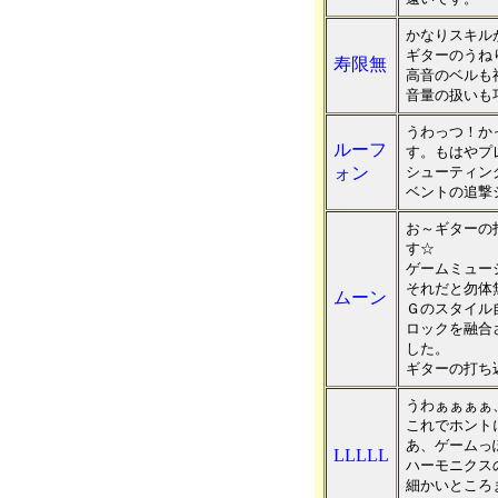
かなりスキル
ギターのうね
寿限無
高音のベルも
音量の扱いも
うわっつ！か
ルーフ
す。もはやプ
ォン
シューティン
ベントの追撃
お～ギターの
す☆
ゲームミュー
それだと勿体
ムーン
Ｇのスタイル
ロックを融合
した。
ギターの打ち
うわぁぁぁぁ
これでホント
あ、ゲームっ
LLLLL
ハーモニクス
細かいところ