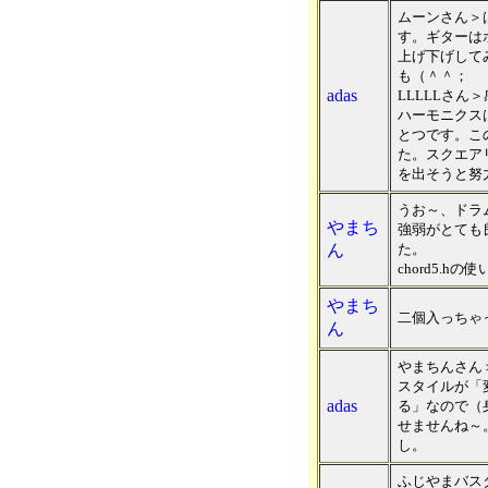
ムーンさん＞
す。ギターは
上げ下げして
も（＾＾；
adas
LLLLLさ
ハーモニクス
とつです。こ
た。スクエア
を出そうと努
うお～、ドラ
やまち
強弱がとても
ん
た。
chord5.
やまち
二個入っちゃ
ん
やまちんさん
スタイルが「
adas
る」なので（身
せませんね～
し。
ふじやまバス