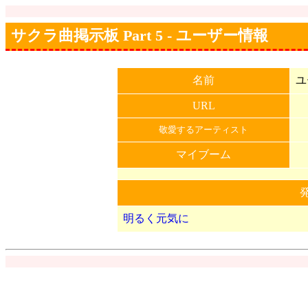
サクラ曲掲示板 Part 5 - ユーザー情報
名前
ユ
URL
敬愛するアーティスト
マイブーム
明るく元気に