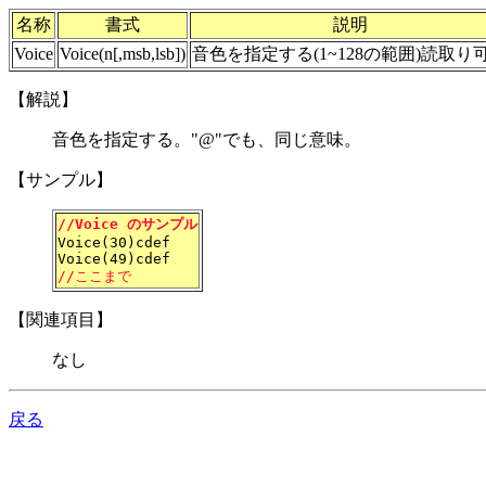
名称
書式
説明
Voice
Voice(n[,msb,lsb])
音色を指定する(1~128の範囲)読取り
【解説】
音色を指定する。"@"でも、同じ意味。
【サンプル】
//Voice のサンプル
Voice(30)cdef
Voice(49)cdef
//ここまで
【関連項目】
なし
戻る