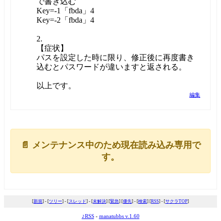
で書き込む
Key=-1「fbda」4
Key=-2「fbda」4
2.
【症状】
パスを設定した時に限り、修正後に再度書き
込むとパスワードが違いますと返される。
以上です。
編集
📄 メンテナンス中のため現在読み込み専用で
す。
[
新規
] - [
ツリー
] - [
スレッド
] - [
未解決
] [
緊急
] [
優先
] - [
検索
] [
RSS
] - [
サクラTOP
]
♪RSS
-
manatubbs v.1.60