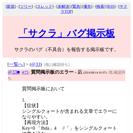
[
新規
] - [
ツリー
] - [
スレッド
] - [
未解決
] [
緊急
] [
優先
] - [
検索
] [
RSS
] - [
サク
ラTOP
]
「サクラ」バグ掲示板
サクラのバグ（不具合）を報告する掲示板です。
[
一覧へ
] > (
@33
)
[低]
[確認待ち]
@33■
質問掲示板のエラー
- 凪
(
#75
)
/低 確認待
(2014-08-14 01:07)
ち
質問掲示板において
1.
【症状】
シングルクォートが含まれる文章でエラーに
なりやすい。
【再現方法】
Key=0 「fbda」4 //「」をシングルクォート