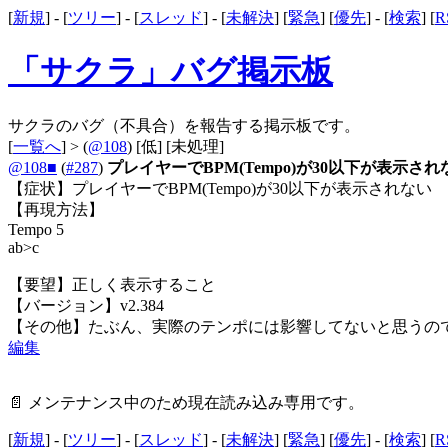
[
新規
] - [
ツリー
] - [
スレッド
] - [
未解決
] [
緊急
] [
優先
] - [
検索
] [
R
「サクラ」バグ掲示板
サクラのバグ（不具合）を報告する掲示板です。
[
一覧へ
] > (
@108
)
[低]
[未処理]
@108■
(
#287
)
プレイヤーでBPM(Tempo)が30以下が表示され
【症状】プレイヤーでBPM(Tempo)が30以下が表示されない
【再現方法】
Tempo 5
ab>c
【要望】正しく表示すること
【バージョン】v2.384
【その他】たぶん、実際のテンポには影響してないと思うの
編集
📄 メンテナンス中のため現在読み込み専用です。
[
新規
] - [
ツリー
] - [
スレッド
] - [
未解決
] [
緊急
] [
優先
] - [
検索
] [
R