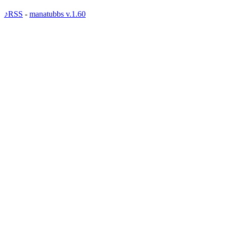
♪RSS
-
manatubbs v.1.60