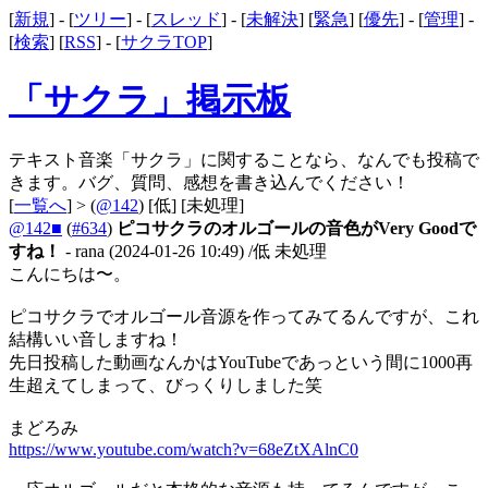
[
新規
] - [
ツリー
] - [
スレッド
] - [
未解決
] [
緊急
] [
優先
] - [
管理
] -
[
検索
] [
RSS
] - [
サクラTOP
]
「サクラ」掲示板
テキスト音楽「サクラ」に関することなら、なんでも投稿で
きます。バグ、質問、感想を書き込んでください！
[
一覧へ
] > (
@142
)
[低]
[未処理]
@142■
(
#634
)
ピコサクラのオルゴールの音色がVery Goodで
すね！
- rana
(2024-01-26 10:49)
/低 未処理
こんにちは〜。
ピコサクラでオルゴール音源を作ってみてるんですが、これ
結構いい音しますね！
先日投稿した動画なんかはYouTubeであっという間に1000再
生超えてしまって、びっくりしました笑
まどろみ
https://www.youtube.com/watch?v=68eZtXAlnC0