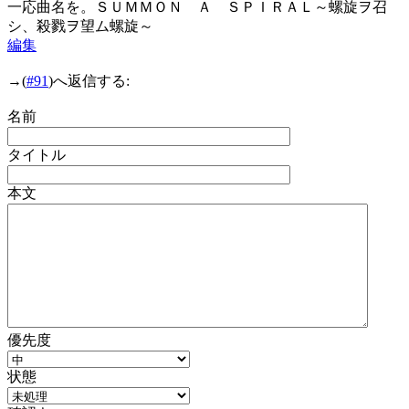
一応曲名を。ＳＵＭＭＯＮ Ａ ＳＰＩＲＡＬ～螺旋ヲ召
シ、殺戮ヲ望ム螺旋～
編集
→
(
#91
)へ返信する:
名前
タイトル
本文
優先度
状態