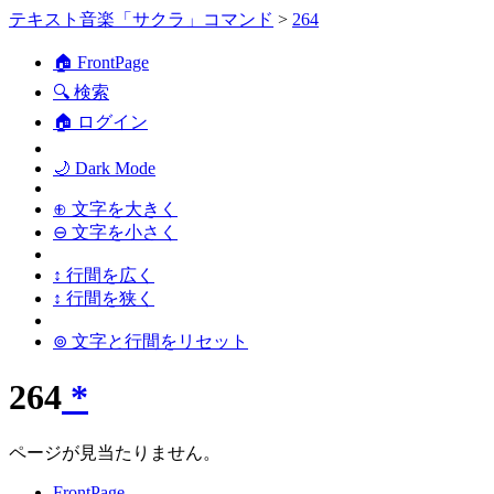
テキスト音楽「サクラ」コマンド
>
264
🏠 FrontPage
🔍 検索
🏠 ログイン
🌙 Dark Mode
⊕ 文字を大きく
⊖ 文字を小さく
↕ 行間を広く
↕ 行間を狭く
⊚ 文字と行間をリセット
264
*
ページが見当たりません。
FrontPage