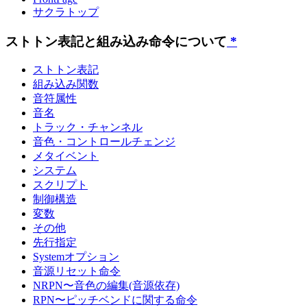
サクラトップ
ストトン表記と組み込み命令について
*
ストトン表記
組み込み関数
音符属性
音名
トラック・チャンネル
音色・コントロールチェンジ
メタイベント
システム
スクリプト
制御構造
変数
その他
先行指定
Systemオプション
音源リセット命令
NRPN〜音色の編集(音源依存)
RPN〜ピッチベンドに関する命令