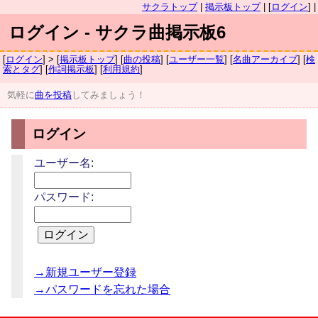
サクラトップ
|
掲示板トップ
| [
ログイン
] |
ログイン - サクラ曲掲示板6
[
ログイン
] > [
掲示板トップ
] [
曲の投稿
] [
ユーザー一覧
] [
名曲アーカイブ
] [
検
索とタグ
] [
作詞掲示板
] [
利用規約
]
気軽に
曲を投稿
してみましょう！
ログイン
ユーザー名:
パスワード:
→新規ユーザー登録
→パスワードを忘れた場合