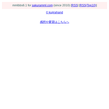
mmlbbs6.1 for
sakuramml.com
(since 2010) [
RSS
] [
RSS(Top10)
]
© kujirahand
感想や要望はこちらへ