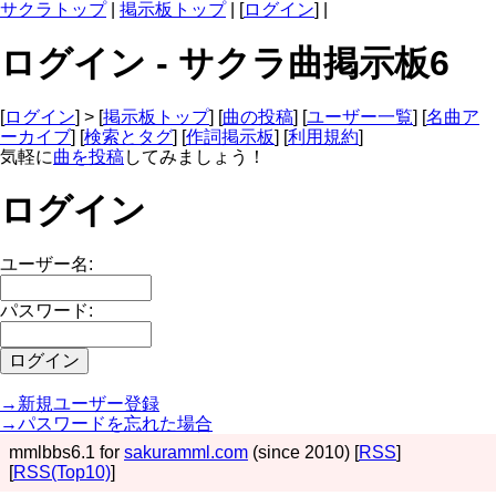
サクラトップ
|
掲示板トップ
| [
ログイン
] |
ログイン - サクラ曲掲示板6
[
ログイン
] > [
掲示板トップ
] [
曲の投稿
] [
ユーザー一覧
] [
名曲ア
ーカイブ
] [
検索とタグ
] [
作詞掲示板
] [
利用規約
]
気軽に
曲を投稿
してみましょう！
ログイン
ユーザー名:
パスワード:
→新規ユーザー登録
→パスワードを忘れた場合
mmlbbs6.1 for
sakuramml.com
(since 2010) [
RSS
]
[
RSS(Top10)
]