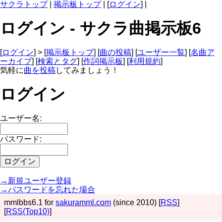
サクラトップ
|
掲示板トップ
| [
ログイン
] |
ログイン - サクラ曲掲示板6
[
ログイン
] > [
掲示板トップ
] [
曲の投稿
] [
ユーザー一覧
] [
名曲ア
ーカイブ
] [
検索とタグ
] [
作詞掲示板
] [
利用規約
]
気軽に
曲を投稿
してみましょう！
ログイン
ユーザー名:
パスワード:
→新規ユーザー登録
→パスワードを忘れた場合
mmlbbs6.1 for
sakuramml.com
(since 2010) [
RSS
]
[
RSS(Top10)
]