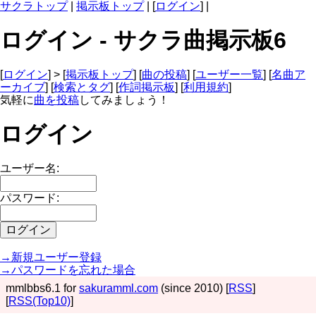
サクラトップ
|
掲示板トップ
| [
ログイン
] |
ログイン - サクラ曲掲示板6
[
ログイン
] > [
掲示板トップ
] [
曲の投稿
] [
ユーザー一覧
] [
名曲ア
ーカイブ
] [
検索とタグ
] [
作詞掲示板
] [
利用規約
]
気軽に
曲を投稿
してみましょう！
ログイン
ユーザー名:
パスワード:
→新規ユーザー登録
→パスワードを忘れた場合
mmlbbs6.1 for
sakuramml.com
(since 2010) [
RSS
]
[
RSS(Top10)
]