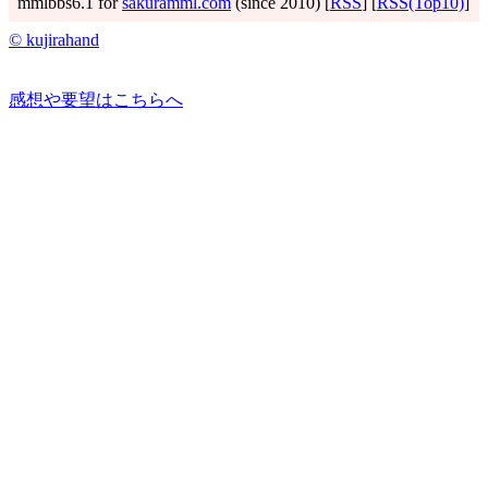
mmlbbs6.1 for
sakuramml.com
(since 2010) [
RSS
] [
RSS(Top10)
]
© kujirahand
感想や要望はこちらへ