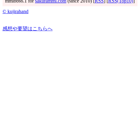
mmlbbs6.1 for
sakuramml.com
(since 2010) [
RSS
] [
RSS(Top10)
]
© kujirahand
感想や要望はこちらへ