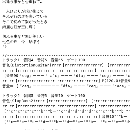
出逢う誰かと心重ねて…

一人ひとりが想い抱えて

それぞれの道を歩いている

そこで初めて繋がったとき

綺麗な虹が空に輝く

切れる事など無い美しい

七色の絆　今、結ぼう

"}

//-----------------------------------------------------
トラック1　音階4　音符5　音量65　ゲート100

音色(DistortionGuitar)rrrr【rrrrrrrrrrrrrrrr】【rrrrrrrrrr
rr rr【rrrrrrrrrrrrrrrr rrrrrrrrrrrrrrrr】rrrrrr
【音量90「ceg」ーーー「fa`c」ーーー「dfa」ーーー「ceg」ーーー「c
rr rr【rrrrrrrrrrrrrrrr rrrrrrrr：rrrrrrrr】P(120.
音量80【「ceg」ーーーーーーー「dfa」ーーー「ceg」ーーー「"ace」ー
トラック2　音階5　音符5　音量70　ゲート100

音色(SlapBass2)rrrr【rrrrrrrrrrrrrrrr】【rrrrrrrrrrrrrrrr 
rr rr【rrrrrrrrrrrrrrrr rrrrrrrrrrrrrrrr】rrrrrrrrr
【""c""c""c""c"""b"""bー""c""d""d""d""d""c""c"""b"""b
rr rr【rrrrrrrrrrrrrrrr rrrrrrrr：rrrrrrrr】音符10"""b
【""cー""cー""cー""dー"""bー""dー""cー"""bー　""cー""eー""