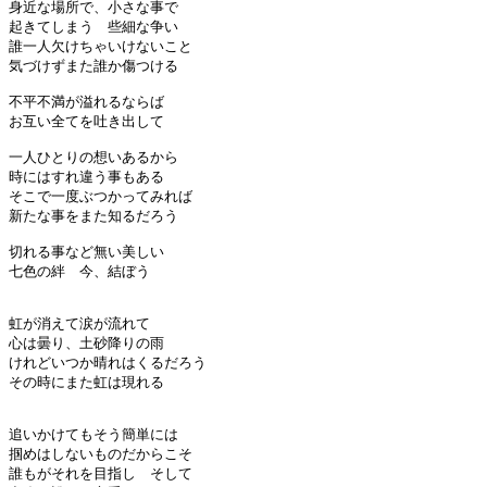
身近な場所で、小さな事で

起きてしまう　些細な争い

誰一人欠けちゃいけないこと

気づけずまた誰か傷つける

不平不満が溢れるならば

お互い全てを吐き出して　

一人ひとりの想いあるから

時にはすれ違う事もある

そこで一度ぶつかってみれば

新たな事をまた知るだろう

切れる事など無い美しい

七色の絆　今、結ぼう

虹が消えて涙が流れて

心は曇り、土砂降りの雨

けれどいつか晴れはくるだろう

その時にまた虹は現れる

追いかけてもそう簡単には

掴めはしないものだからこそ

誰もがそれを目指し　そして
