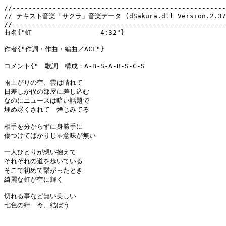
//-----------------------------------------------------
// テキスト音楽「サクラ」音楽データ (dSakura.dll Version.2.372
//-----------------------------------------------------
曲名{"虹                 4:32"}

作者{"作詞・作曲・編曲／ACE"}

コメント{"　歌詞　構成：A-B-S-A-B-S-C-S

雨上がりの空、雲は晴れて

日差しが僕の部屋に差し込む

なのにニュースは暗い話題で

埋め尽くされて　煙じみてる

相手を分からずに身勝手に

傷つけてばかりじゃ意味が無い

一人ひとりが想い抱えて

それぞれの道を歩いている

そこで初めて繋がったとき

綺麗な虹が空に輝く

切れる事など無い美しい

七色の絆　今、結ぼう
