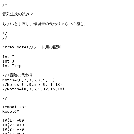
/*

音列生成の試み２

ちょいと手直し。環境音の代わりぐらいの感じ。

*/

//-----------------------------------------------------
Array Notes//ノート用の配列

Int I

Int J

Int Temp

//↓音階の代わり

Notes=(0,2,3,5,7,9,10)

//Notes=(1,3,5,7,9,11,13)

//Notes=(0,3,6,9,12,15,18)

//-----------------------------------------------------
Tempo(128)

ResetGM

TR(1) v90

TR(2) v70

TR(3) v70

TR(4) v90
