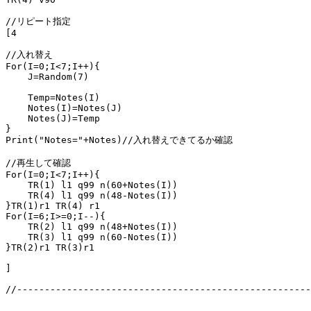
//リピート指定

[4

//入れ替え

For(I=0;I<7;I++){

    J=Random(7)

    Temp=Notes(I)

    Notes(I)=Notes(J)

    Notes(J)=Temp

}

Print("Notes="+Notes)//入れ替えできてるか確認

//再生して確認

For(I=0;I<7;I++){

    TR(1) l1 q99 n(60+Notes(I))

    TR(4) l1 q99 n(48-Notes(I))

}TR(1)r1 TR(4) r1

For(I=6;I>=0;I--){

    TR(2) l1 q99 n(48+Notes(I))

    TR(3) l1 q99 n(60-Notes(I))

}TR(2)r1 TR(3)r1

]

//-----------------------------------------------------