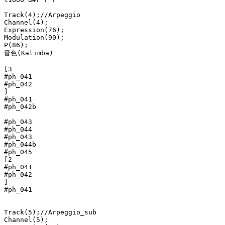
Track(4);//Arpeggio

Channel(4);

Expression(76);

Modulation(90);

P(86);

音色(Kalimba)

[3

#ph_041

#ph_042

]

#ph_041

#ph_042b

#ph_043

#ph_044

#ph_043

#ph_044b

#ph_045

[2

#ph_041

#ph_042

]

#ph_041

Track(5);//Arpeggio_sub

Channel(5);
