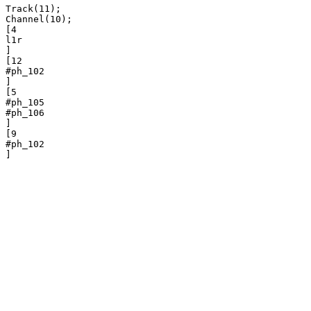
Track(11);

Channel(10);

[4

l1r

]

[12

#ph_102

]

[5

#ph_105

#ph_106

]

[9

#ph_102
