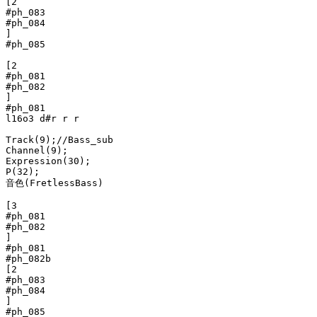
[2

#ph_083

#ph_084

]

#ph_085

[2

#ph_081

#ph_082

]

#ph_081

l16o3 d#r r r

Track(9);//Bass_sub

Channel(9);

Expression(30);

P(32);

音色(FretlessBass)

[3

#ph_081

#ph_082

]

#ph_081

#ph_082b

[2

#ph_083

#ph_084

]

#ph_085
