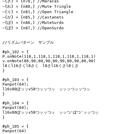
~{さ} = {n70,} //Maracas

~{れ} = {n80,} //Mute Tringle

~{り} = {n81,} //Open Triangle

~{が} = {n85,} //Castanets

~{ぽ} = {n86,} //MuteSurdo

~{ぼ} = {n87,} //OpenSurdo

//リズムパターン　サンプル

#ph_102 = {

P.onNote(118,1,118,1,118,1,118,1,118,1)

v.onNote(80,90,80,90,80,90,80,90,80,90)

l8くl16さくl8さく　l8さl16くさl8くさ

}

#ph_103 = {

Panpot(64);

l16v80ぽッッv58つッッつッ　ッッッつッッつッ

}

#ph_104 = {

Panpot(64);

l16v80ぽッッv58つッッつッ　ッッつ'ぽつ'ッッつッ

}

#ph_105 = {

Panpot(64)
