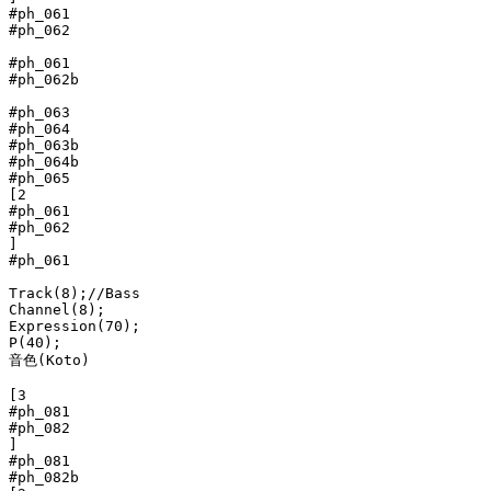
#ph_061

#ph_062

#ph_061

#ph_062b

#ph_063

#ph_064

#ph_063b

#ph_064b

#ph_065

[2

#ph_061

#ph_062

]

#ph_061

Track(8);//Bass

Channel(8);

Expression(70);

P(40);

音色(Koto)

[3

#ph_081

#ph_082

]

#ph_081

#ph_082b
