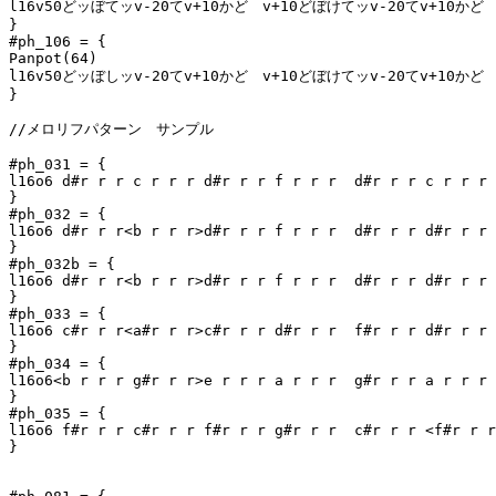
l16v50どッぼてッv-20てv+10かど　v+10どぼけてッv-20てv+10かど

}

#ph_106 = {

Panpot(64)

l16v50どッぼしッv-20てv+10かど　v+10どぼけてッv-20てv+10かど

}

//メロリフパターン　サンプル

#ph_031 = {

l16o6 d#r r r c r r r d#r r r f r r r  d#r r r c r r r 
}

#ph_032 = {

l16o6 d#r r r<b r r r>d#r r r f r r r  d#r r r d#r r r 
}

#ph_032b = {

l16o6 d#r r r<b r r r>d#r r r f r r r  d#r r r d#r r r 
}

#ph_033 = {

l16o6 c#r r r<a#r r r>c#r r r d#r r r  f#r r r d#r r r 
}

#ph_034 = {

l16o6<b r r r g#r r r>e r r r a r r r  g#r r r a r r r 
}

#ph_035 = {

l16o6 f#r r r c#r r r f#r r r g#r r r  c#r r r <f#r r r
}
