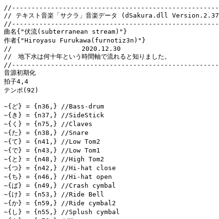
//-----------------------------------------------------
// テキスト音楽「サクラ」音楽データ (dSakura.dll Version.2.379
//-----------------------------------------------------
曲名{"伏流(subterranean stream)"}

作者{"Hiroyasu Furukawa(furnotiz3n)"}

//　　　　　　　　　　　2020.12.30

//　地下水は何十年という時間軸で流れると知りました。 

//-----------------------------------------------------
音源初期化

拍子4,4

テンポ(92)

~{ど} = {n36,} //Bass-drum

~{き} = {n37,} //SideStick

~{く} = {n75,} //Claves

~{た} = {n38,} //Snare

~{て} = {n41,} //Low Tom2

~{で} = {n43,} //Low Tom1

~{と} = {n48,} //High Tom2

~{つ} = {n42,} //Hi-hat close

~{ち} = {n46,} //Hi-hat open

~{ぱ} = {n49,} //Crash cymbal

~{け} = {n53,} //Ride Bell

~{か} = {n59,} //Ride cymbal2

~{し} = {n55,} //Splush cymbal
