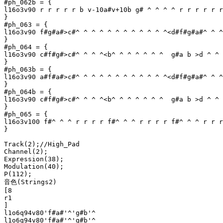
#ph_062b = {

l16o3v90 r r r r r b v-10a#v+10b g# ^ ^ ^ ^ r r r r r r
}

#ph_063 = {

l16o3v90 f#g#a#>c#^ ^ ^ ^ ^ ^ ^ ^ ^ ^ ^ ^<d#f#g#a#^ ^ ^
}

#ph_064 = {

l16o3v90 c#f#g#>c#^ ^ ^ ^<b^ ^ ^ ^ ^ ^ ^  g#a b >d ^ ^ 
}

#ph_063b = {

l16o3v90 a#f#a#>c#^ ^ ^ ^ ^ ^ ^ ^ ^ ^ ^ ^<d#f#g#a#^ ^ ^
}

#ph_064b = {

l16o3v90 c#f#g#>c#^ ^ ^ ^<b^ ^ ^ ^ ^ ^ ^  g#a b >d ^ ^ 
}

#ph_065 = {

l16o3v100 f#^ ^ ^ r r r r f#^ ^ ^ r r r r f#^ ^ ^ r r r
}

Track(2);//High_Pad

Channel(2);

Expression(38);

Modulation(40);

P(112);

音色(Strings2)

[8

r1

]

l1o6q94v80'f#a#'^'g#b'^

l1o6q94v80'f#a#'^'g#b'^
