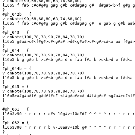
v.onNote(90,68,68,80,68,74,68,60)

l16o5 f f#b c#d#g#g g#g g#b c#d#g#g g#  d#g#b<b>f g#g g
}

#ph_042b = {

v.onNote(90,68,68,80,68,74,68,60)

l16o5 f f#b c#d#g#g g#g g#b c#d#g#g g#  e g#b g g#b a#b
}

#ph_043 = {

v.onNote(100,78,78,90,78,84,78,70)

l16o5 g#a#>c#<f#g#>c#<g#a# >d#<g#a#>c#<g#>c#<a a# f#g#>
}

#ph_044 = {

v.onNote(100,78,78,90,78,84,78,70)

l16o5 b g g#e b >c#<b g#a d e f#a f#a b >d<b>d e f#d<a 
}

#ph_044b = {

v.onNote(100,78,78,90,78,84,78,70)

l16o5 b g g#e b >c#<b g#a d e f#a f#a b >d<b>d e f#d<a 
}

#ph_045 = {

v.onNote(100,78,78,90,78,84,78,70)

l16o5>a#g#a#f# g#d#f#c# <f#g#a#>c# d#f#g#c# <g#a#>c#<f#
}

#ph_061 = {

l16o3v90 r r r r r a#v-10g#v+10a#d# ^ ^ ^ ^ r r r r r r
}

#ph_062 = {

l16o3v90 r r r r r b v-10a#v+10b g# ^ ^ ^ ^ r r r r r r
}
