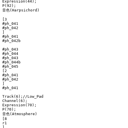
Expression(44);

P(92);

音色(Harpsichord)

[3

#ph_041

#ph_042

]

#ph_041

#ph_042b

#ph_043

#ph_044

#ph_043

#ph_044b

#ph_045

[2

#ph_041

#ph_042

]

#ph_041

Track(6);//Low_Pad

Channel(6);

Expression(70);

P(70);

音色(Atmosphere)

[8

r1

]
