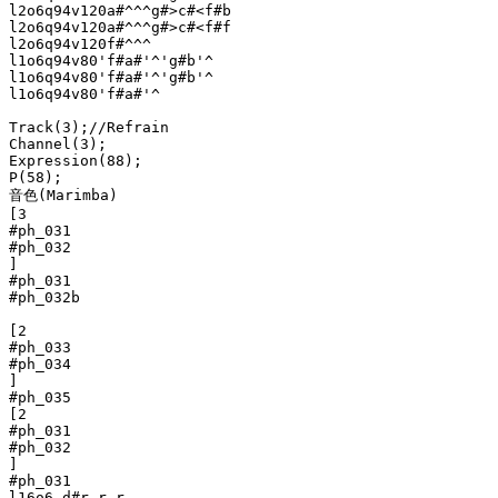
l2o6q94v120a#^^^g#>c#<f#b

l2o6q94v120a#^^^g#>c#<f#f

l2o6q94v120f#^^^

l1o6q94v80'f#a#'^'g#b'^

l1o6q94v80'f#a#'^'g#b'^

l1o6q94v80'f#a#'^

Track(3);//Refrain

Channel(3);

Expression(88);

P(58);

音色(Marimba)

[3 

#ph_031

#ph_032

]

#ph_031

#ph_032b

[2

#ph_033

#ph_034

]

#ph_035

[2

#ph_031

#ph_032

]

#ph_031

l16o6 d#r r r
