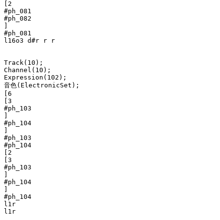
[2

#ph_081

#ph_082

]

#ph_081

l16o3 d#r r r

Track(10);

Channel(10);

Expression(102);

音色(ElectronicSet);

[6

[3

#ph_103

]

#ph_104

]

#ph_103

#ph_104

[2

[3

#ph_103

]

#ph_104

]

#ph_104

l1r

l1r
