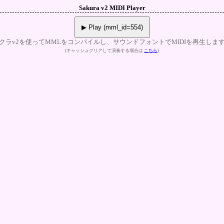
Sakura v2 MIDI Player
▶ Play (mml_id=554)
クラv2を使ってMMLをコンパイルし、サウンドフォントでMIDIを再生しま
(キャッシュクリアして演奏する場合は
こちら
)