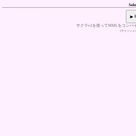
Sak
▶ P
サクラv2を使ってMMLをコンパ
(キャッシ