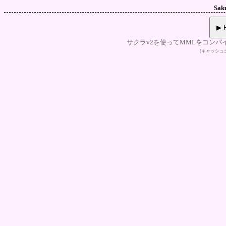
Sak
▶ P
サクラv2を使ってMMLをコンパ
(キャッシ