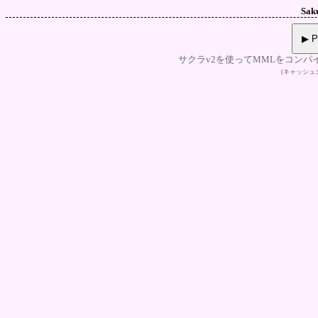
Sak
▶ P
サクラv2を使ってMMLをコンパ
(キャッシ