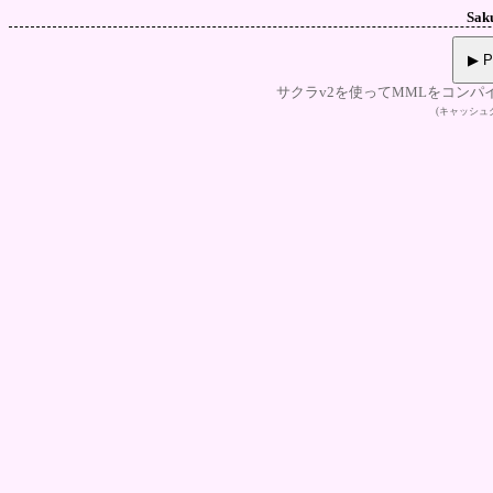
Sak
▶ P
サクラv2を使ってMMLをコンパ
(キャッシ