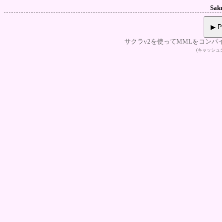
Sak
▶ P
サクラv2を使ってMMLをコンパ
(キャッシ