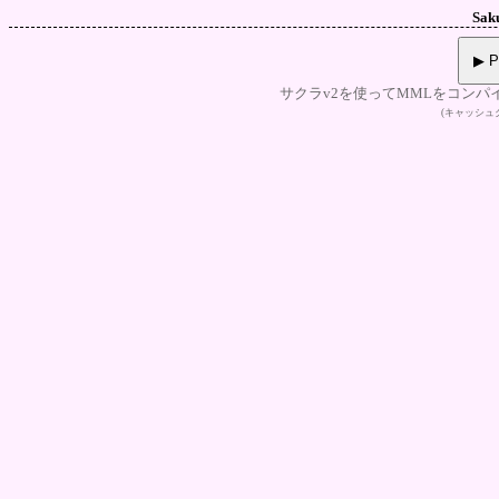
Sak
▶ P
サクラv2を使ってMMLをコンパ
(キャッシ