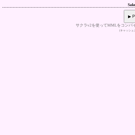
Sak
▶ P
サクラv2を使ってMMLをコンパ
(キャッシ