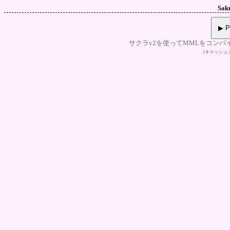
Sak
▶ P
サクラv2を使ってMMLをコンパ
(キャッシ