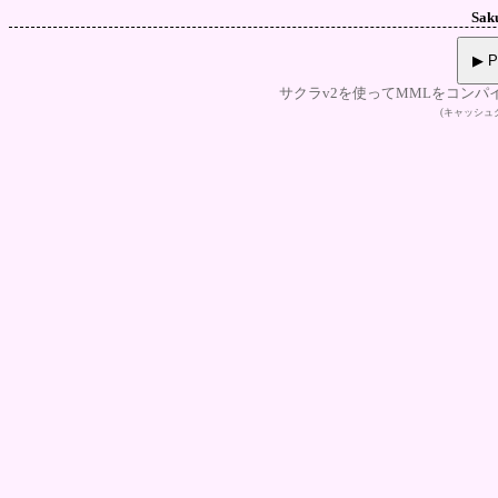
Sak
▶ P
サクラv2を使ってMMLをコンパ
(キャッシ