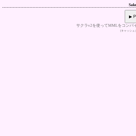
Sak
▶ P
サクラv2を使ってMMLをコンパ
(キャッシ