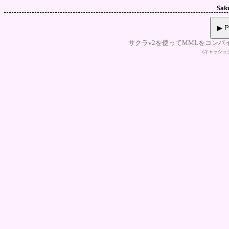
Sak
▶ P
サクラv2を使ってMMLをコンパ
(キャッシ