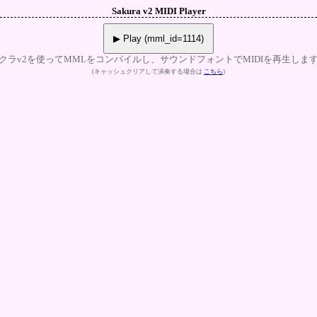
Sakura v2 MIDI Player
▶ Play (mml_id=1114)
クラv2を使ってMMLをコンパイルし、サウンドフォントでMIDIを再生しま
(キャッシュクリアして演奏する場合は
こちら
)