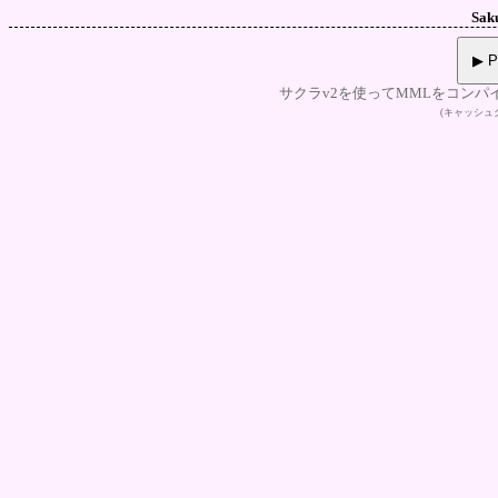
Sak
▶ P
サクラv2を使ってMMLをコンパ
(キャッシ