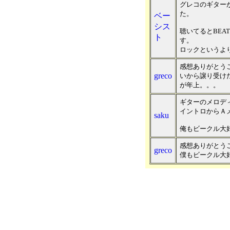
グレコのギター
た。
ベー
シス
聴いてるとBEAT
ト
す。
ロックというよ
感想ありがとう
greco
いから譲り受けた
が年上。。。
ギターのメロデ
イントロからＡ
saku
俺もビークル大
感想ありがとう
greco
僕もビークル大