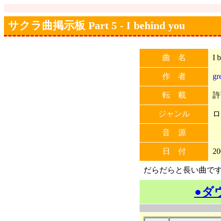
サクラ曲掲示板 Part 5 - I behind you
曲 名
I 
作 者
gr
転 載
許
ジャンル
ロ
音 源
日 付
20
だらだらと長い曲で
●ダ