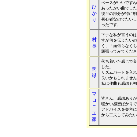
ベースがいいですね
ひ
あったかい曲でした
か
後半の部分が特に明
初心者なのでたいし
り
ったです。
下手な私が言うのは
村
すが何を伝えたいの
長
く、『頑張らなくち
頑張ってみてくださ
落ち着いた感じで良
した。
閃
リズムパートを入れ
緑
良いかもしれません
私は作曲も感想も初
マ
皆さん、感想ありが
ロ
暖かい感想ばかりで
ニ
アドバイスを参考に
エ
から工夫してみたい
家