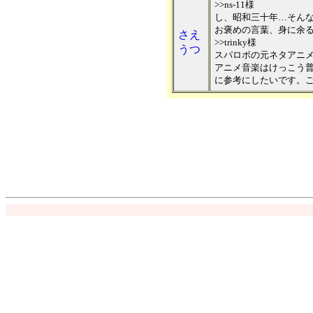
>>ns-11様
し、昭和三十年…そんな
お褒めの言葉、身に余
さえ
>>trinky様
うつ
スパロボの元ネタアニ
アニメ音楽はけっこう
に参考にしたいです。