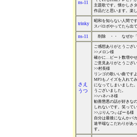
ns-11
主題歌です。懐かしさ
作品だと思います。楽
昭和を知らない人間で
trinky
スパロボやってたら出て
ns-11
削除 ・・ なぜか「
ご感想ありがとうござ
>>メロン様
確かに…ビート数増や
ご意見ありがとうござ
>>村長様
リンゴの歌いい曲です
MP3もノイズを入れて
さえ
になってしまいました
うつ
うございました。
>>ハネハネ様
勧善懲悪の話が好きな
しれないです。笑ってい
>>ぷりんつぃぱーる様
自分は最後になんかバ
途半端なこだわりがあ
す。