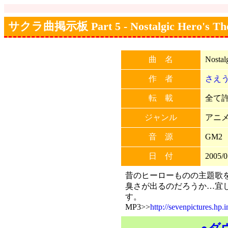
サクラ曲掲示板 Part 5 - Nostalgic Hero's Th
曲 名
Nostal
作 者
さえ
転 載
全て許可
ジャンル
アニ
音 源
GM2
日 付
2005/0
昔のヒーローものの主題歌
臭さが出るのだろうか…宜
す。
MP3>>
http://sevenpictures.hp