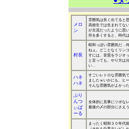
●ダ
雰囲気は良く出てると
メロ
高校生では生まれてな
ン
が主流だったように思
符を多くすると、時代
昭和っぽい雰囲気だ…
ねぇ。どことなくリン
村長
すには、音質をラジオ
と言っても、やり方は
い…
すごいレトロな雰囲気
ハネ
ましたｗいかにも、ヒ
ハネ
そんな雰囲気がよかっ
ぷり
んつ
全体的に見事にツボな
ぃぱ
最後の〆の部分にさえ
ーる
まったく昭和３０年代
（それも白黒テレビ）が