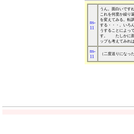
うん。面白いです
これを何度か繰り
を変えてみる。転
ns-
する・・・。いろ
11
うすることによっ
す。 たしかに面
ップも考えてみれば
ns-
（二度送りになっ
11