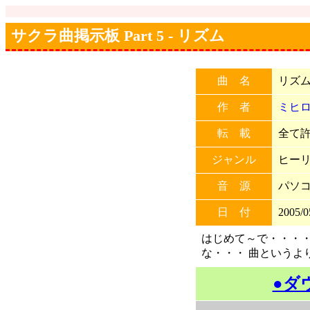
サクラ曲掲示板 Part 5 - リズム
曲 名
リズ
作 者
ミヒ
転 載
全て許可
ジャンル
ヒー
音 源
パソ
日 付
2005/0
はじめて～で・・・・
な・・・ 曲というよ
●ダ