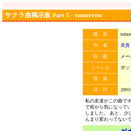
サクラ曲掲示板 Part 5 - tomorrow
曲 名
tomo
作 者
美貴
転 載
メー
ジャンル
ポッ
音 源
日 付
2005/
私の友達がこの曲で
で前から気になって
しました。 あと、少
んまり変わってない