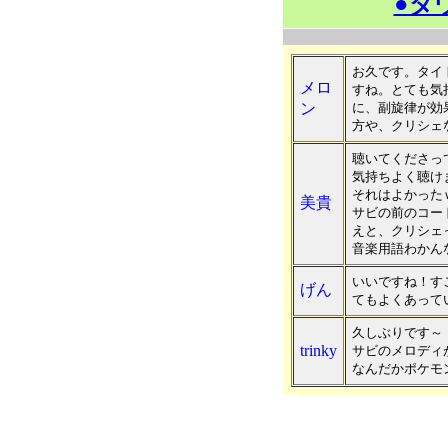
●ダ
お久です。タイ
メロ
すね。とても気
ン
に、副旋律が効
方や、クリシェ
聴いてくださっ
気持ちよく聴け
それはよかった
美貴
サビの前のコー
えと、クリシェ
音楽用語わかん
いいですね！す
げん
てもよくあって
久しぶりです～
trinky
サビのメロディ
なんだかポケモ